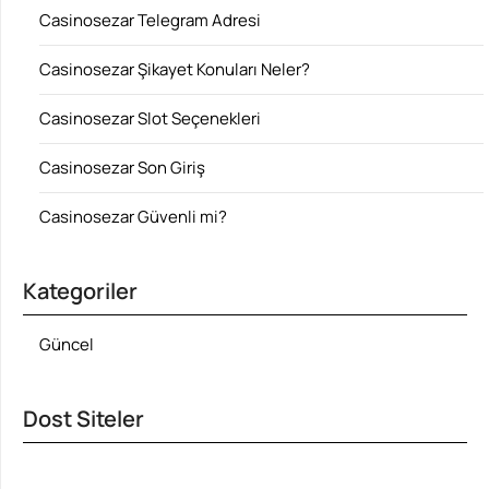
Casinosezar Telegram Adresi
Casinosezar Şikayet Konuları Neler?
Casinosezar Slot Seçenekleri
Casinosezar Son Giriş
Casinosezar Güvenli mi?
Kategoriler
Güncel
Dost Siteler