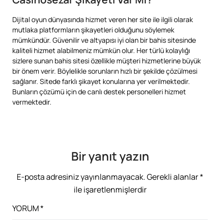
Dijital oyun dünyasında hizmet veren her site ile ilgili olarak
mutlaka platformların şikayetleri olduğunu söylemek
mümkündür. Güvenilir ve altyapısı iyi olan bir bahis sitesinde
kaliteli hizmet alabilmeniz mümkün olur. Her türlü kolaylığı
sizlere sunan bahis sitesi özellikle müşteri hizmetlerine büyük
bir önem verir. Böylelikle sorunların hızlı bir şekilde çözülmesi
sağlanır. Sitede farklı şikayet konularına yer verilmektedir.
Bunların çözümü için de canlı destek personelleri hizmet
vermektedir.
Bir yanıt yazın
E-posta adresiniz yayınlanmayacak.
Gerekli alanlar
*
ile işaretlenmişlerdir
YORUM
*