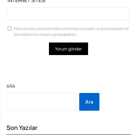
İNTERNET SITESI
Daha sonraki yorumlarımda kullanılması için adım, e-posta adresim ve
site adresim bu tarayıcıya kaydedilsin.
ARA
Ara
Son Yazılar