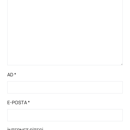
AD
*
E-POSTA
*